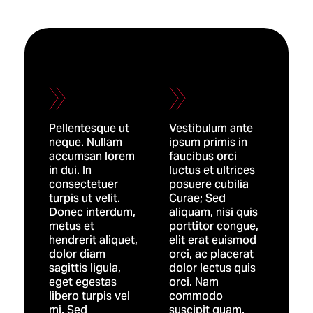
Pellentesque ut
Vestibulum ante
neque. Nullam
ipsum primis in
accumsan lorem
faucibus orci
in dui. In
luctus et ultrices
consectetuer
posuere cubilia
turpis ut velit.
Curae; Sed
Donec interdum,
aliquam, nisi quis
metus et
porttitor congue,
hendrerit aliquet,
elit erat euismod
dolor diam
orci, ac placerat
sagittis ligula,
dolor lectus quis
eget egestas
orci. Nam
libero turpis vel
commodo
mi. Sed
suscipit quam.