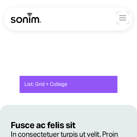
Navigation Controls
Toggl
Home
Lists
List: Grid + Collage
Fusce ac felis sit
In consectetuer turpis ut velit. Proin