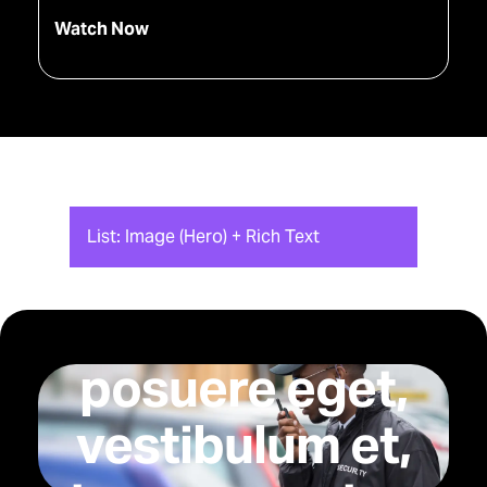
Watch Now
List: Image (Hero) + Rich Text
Vestibulum dapibus nunc ac
In dui magna,
posuere eget,
vestibulum et,