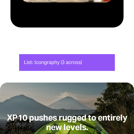
List: Icongraphy (3 across)
XP10 pushes rugged to entirely
new levels.