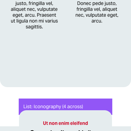
justo, fringilla vel,
Donec pede justo,
aliquet nec, vulputate
fringilla vel, aliquet
eget, arcu. Praesent
nec, vulputate eget,
ut ligula non mi varius
arcu.
sagittis.
List: Iconography (4 across)
Ut non enim eleifend
Praesent nec nisl a purus